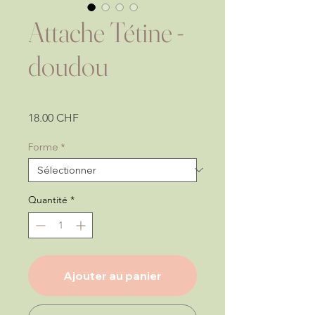
Attache Tétine -
doudou
Prix
18.00 CHF
Forme
*
Quantité
*
Ajouter au panier