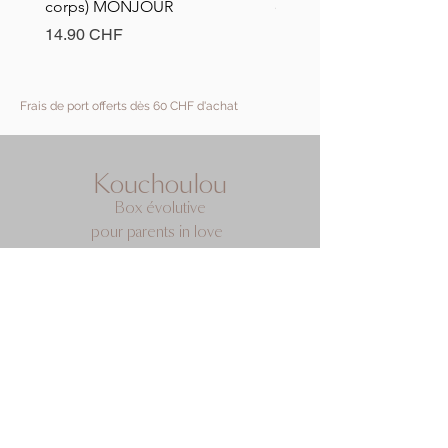
corps) MONJOUR
en forme d'ours avec a
hêtre
Prix
14.90 CHF
Prix
11.90 CHF
Frais de port offerts dès 60 CHF d'achat
Kouchoulou
Box évolutive
pour parents in love
Vous cherchez le cadeau de
naissance idéal ?
Guide cadeau de naissance