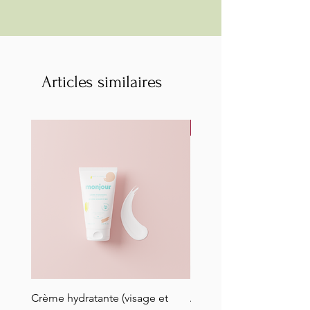
Articles similaires
NEW
Crème hydratante (visage et
Anneau de dentition en 