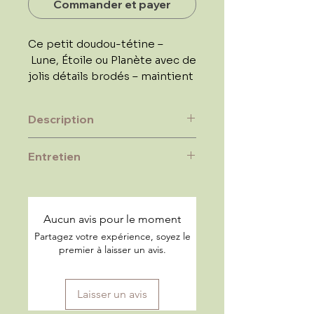
Commander et payer
Ce petit doudou-tétine –
Lune, Étoile ou Planète avec de
jolis détails brodés – maintient
la tétine de votre tout-petit et
lui procure un sentiment de
Description
sécurité. Lorsque nécessaire,
détachez la tétine et laissez
Qualité : 70 % bambou, 30 %
Entretien
bébé jouer et câliner ce porte-
coton biologique
tétine fabriqué dans un doux
Dimensions : 20 x 20 cm
Instructions de lavage : Lavage
mélange de bambou et de
en machine à 30 degrés –
coton.
Séchage en machine à basse
Aucun avis pour le moment
température – Repassage à
Partagez votre expérience, soyez le
température moyenne – Ne
premier à laisser un avis.
pas blanchir – Ne pas nettoyer
à sec
Laisser un avis