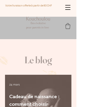
Votre livraison offerte à partir de 80CHF
Kouchoulou
Box évolutive
pour parents in love
Le blog
24 mars
Cadeau de naissance :
comment choisir