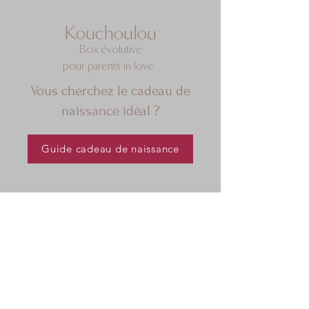
Kouchoulou
Box évolutive
pour parents in love
Vous cherchez le cadeau de
naissance idéal ?
Guide cadeau de naissance
Céline
Conceptrice de la marque
"Kouchoulou"