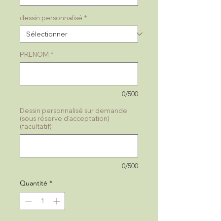
dessin personnalisé
*
PRENOM
*
0/500
Dessin personnalisé sur demande
(sous réserve d'acceptation)
(facultatif)
0/500
Quantité
*