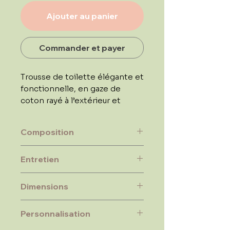
Ajouter au panier
Commander et payer
Trousse de toilette élégante et
fonctionnelle, en gaze de
coton rayé à l’extérieur et
coton enduit imperméable à
l’intérieur. Personnalisable
Composition
selon vos envies.
100% coton.
Entretien
Intérieur en coton enduit.
Garnissage ouate 100%
Lavable en machine à 30°C
polyester.
Dimensions
22 x 15 x 10 cm
Personnalisation