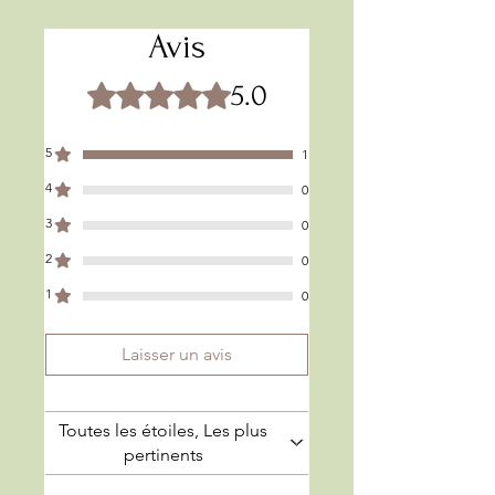
Envie de personnaliser cette
trousse pour bébé? ou pour
Avis
votre enfant? C'est possible,
choisissez la couleur et le
5.0
Noté 5 sur 5.
texte!
5
1
4
0
3
0
2
0
1
0
Laisser un avis
Toutes les étoiles, Les plus
pertinents