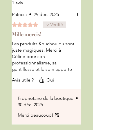
1 avis
Patricia
•
29 déc. 2025
Noté 5 sur 5.
Vérifié
Mille mercis!
Les produits Kouchoulou sont
juste magiques. Merci à
Céline pour son
professionnalisme, sa
gentillesse et le soin apporté
à chaque paquet.
Avis utile ?
Oui
Propriétaire de la boutique
•
30 déc. 2025
Merci beaucoup! 🥰